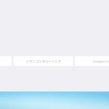
ハホニコリタローソニア
Creams C