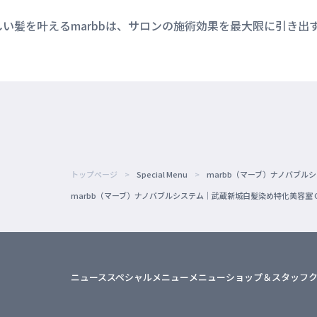
い髪を叶えるmarbbは、サロンの施術効果を最大限に引き出
トップページ
Special Menu
marbb（マーブ）ナノバブル
marbb（マーブ）ナノバブルシステム｜武蔵新城白髪染め特化美容室 Coco
ニュース
スペシャルメニュー
メニュー
ショップ＆スタッフ