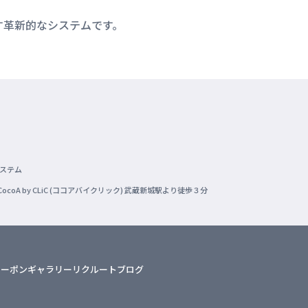
す革新的なシステムです。
システム
A by CLiC (ココアバイクリック) 武蔵新城駅より徒歩３分
クーポン
ギャラリー
リクルート
ブログ